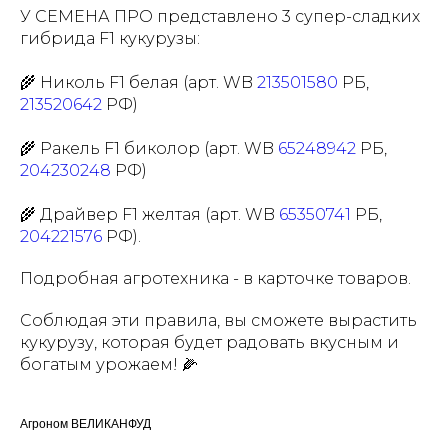
У СЕМЕНА ПРО представлено 3 супер-сладких
гибрида F1 кукурузы:
🌾 Николь F1 белая (арт. WB
213501580
РБ,
213520642
РФ)
🌾 Ракель F1 биколор (арт. WB
65248942
РБ,
204230248
РФ)
🌾 Драйвер F1 желтая (арт. WB
65350741
РБ,
204221576
РФ).
Подробная агротехника - в карточке товаров.
Соблюдая эти правила, вы сможете вырастить
кукурузу, которая будет радовать вкусным и
богатым урожаем! 🌽
Агроном ВЕЛИКАНФУД