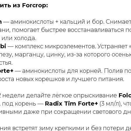
ть из Forcrop:
n
— аминокислоты + кальций и бор. Снимает
ани, помогает быстрее восстанавливаться п
или холода.
bi
— комплекс микроэлементов. Устраняет 
лезу, марганцу, цинку, из-за которого осень
тья.
orte+
— аминокислоты для корней. Полив по
оста новых корешков и лучшего питания.
в 2 недели делайте лёгкое опрыскивание
Fol
 А под корень —
Radix Tim Forte+
(3 мл/л), 
тивными даже при сокращении светового дн
ния встретят зиму крепкими и без потери д