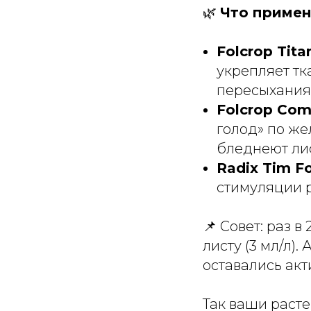
🌿
Что примени
Folcrop Tita
укрепляет тк
пересыхания 
Folcrop Com
голод» по же
бледнеют лис
Radix Tim F
стимуляции р
📌 Совет: раз 
листу (3 мл/л).
оставались ак
Так ваши расте