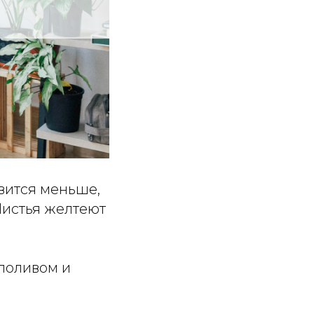
вится меньше,
Листья желтеют
 поливом и