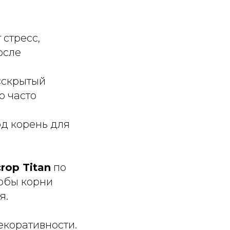
 стресс,
осле
«скрытый
ю часто
д корень для
crop Titan
по
чтобы корни
я.
екоративности.