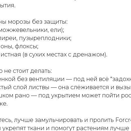
ытия.
ны морозы без защиты:
, можжевельники, ели);
пиреи, пузыреплодники;
ионы, флоксы;
листная (в сухих местах с дренажом).
о не стоит делать:
ёнкой без вентиляции — под ней всё “задохн
лстый слой листвы — она слёживается и вызы
шком рано — под укрытием может пойти рос
же.
тесь, лучше замульчировать и пролить Forc
и укрепят ткани и помогут растениям лучше