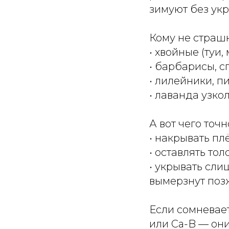
зимуют без укр
Кому не страш
• хвойные (туи
• барбарисы, с
• лилейники, п
• лаванда узко
А вот чего точн
• накрывать пл
• оставлять то
• укрывать сли
вымерзнут поз
Если сомневае
или Ca-B — он