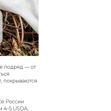
ё подряд — от
ться
т, покрываются
се России
м 4–5 USDA,