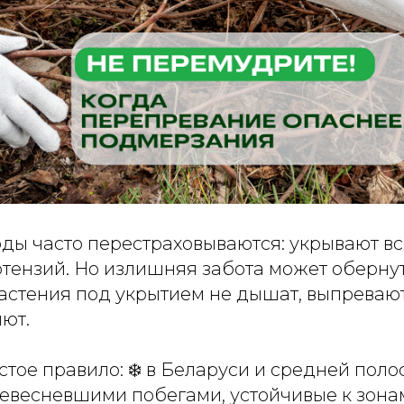
ды часто перестраховываются: укрывают вс
ртензий. Но излишняя забота может оберну
астения под укрытием не дышат, выпреваю
ют.
тое правило: ❄️ в Беларуси и средней поло
ревесневшими побегами, устойчивые к зона