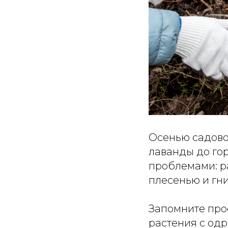
Осенью садово
лаванды до го
проблемами: р
плесенью и гни
Запомните прос
растения с од