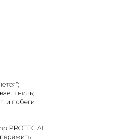
ётся”;
вает гниль;
т, и побеги
rop PROTEC AL
 пережить