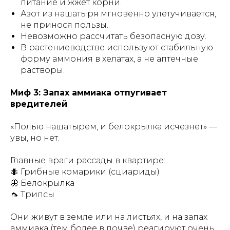
питание и жжет корни.
Азот из нашатыря мгновенно улетучивается,
не принося пользы.
Невозможно рассчитать безопасную дозу.
В растениеводстве используют стабильную
форму аммония в хелатах, а не аптечные
растворы.
Миф 3: Запах аммиака отпугивает
вредителей
«Полью нашатырем, и белокрылка исчезнет»
—
увы, но нет.
Главные враги рассады в квартире:
🐜 Грибные комарики (сциариды)
🦋 Белокрылка
🦟 Трипсы
Они живут в земле или на листьях, и на запах
аммиака (тем более в почве) реагируют очень