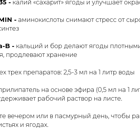
5 -
калий «сахарит» ягоды и улучшает окра
MIN -
аминокислоты снимают стресс от сыро
синтез
-B -
кальций и бор делают ягоды плотным
я, продлевают хранение
х трех препаратов: 2,5-3 мл на 1 литр воды
прилипатель на основе эфира (0,5 мл на 1 л
удерживает рабочий раствор на листе.
те вечером или в пасмурный день, чтобы р
стьях и ягодах.