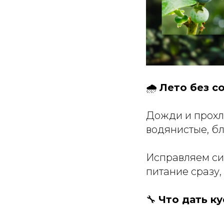
🌧️
Лето без с
Дожди и прохл
водянистые, бл
Исправляем с
питание сразу,
🔧
Что дать к