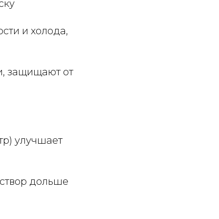
ску
сти и холода,
и, защищают от
итр) улучшает
аствор дольше