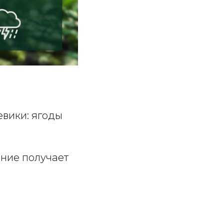
евики: ягоды
ение получает