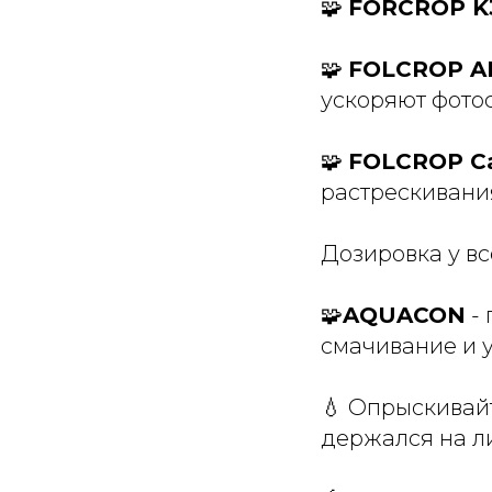
🧩
FORCROP K3
🧩
FOLCROP A
ускоряют фото
🧩
FOLCROP Ca
растрескивани
Дозировка у все
🧩
AQUACON
- 
смачивание и 
💧 Опрыскивай
держался на ли