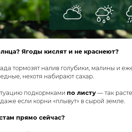
олнца? Ягоды кислят и не краснеют?
ада тормозят налив голубики, малины и еж
едные, нехотя набирают сахар.
итуацию подкормками
по листу
— так раст
 даже если корни «плывут» в сырой земле.
устам прямо сейчас?