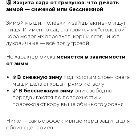
🐭 Защита сада от грызунов: что делать
зимой — снежной или бесснежной
Зимой мыши, полёвки и зайцы активно ищут
пищу. И именно сад становится их “столовой”:
кора молодых деревьев, корни ягодников,
луковичные — всё под угрозой.
Но характер риска
меняется в зависимости
от зимы
:
❄️
В снежную зиму
под толстым слоем снега
мыши делают ходы прямо к стволу.
🌿
В бесснежную зиму
они свободно
передвигаются по поверхности и
повреждают кору выше обычного уровня.
Ниже — самые эффективные меры защиты для
обоих сценариев.