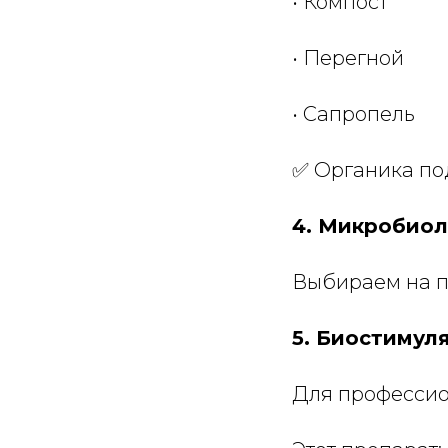
• Компост
• Перегной
• Сапропель
✅ Органика п
4. Микробиол
Выбираем на п
5. Биостимул
Для профессио