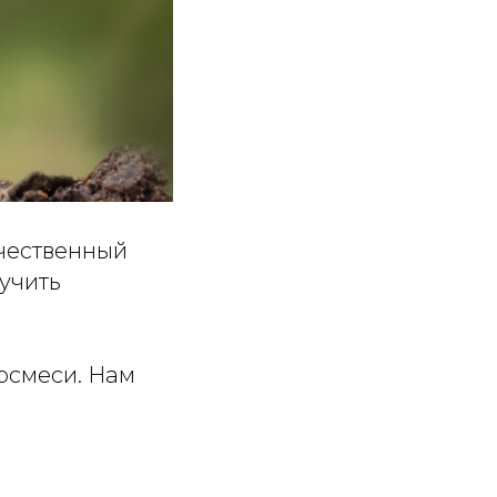
ачественный
лучить
осмеси. Нам