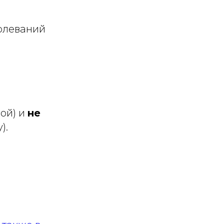
болеваний
ой) и
не
).