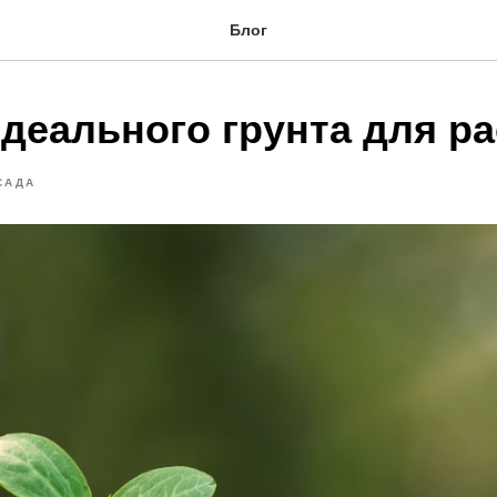
Блог
идеального грунта для р
САДА