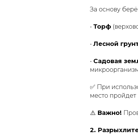
За основу берё
•
Торф
(верхов
•
Лесной грун
•
Садовая земл
микроорганизм
✅ При использ
место пройдет 
⚠️
Важно!
Пров
2. Разрыхлит