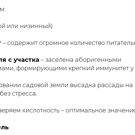
м:
ой или низинный)
т
– содержит огромное количество питатель
я с участка
– заселена аборигенными
ами, формирующими крепкий иммунитет у
овании садовой земли высадка рассады на
без стресса.
еряем кислотность – оптимальное значени
ель