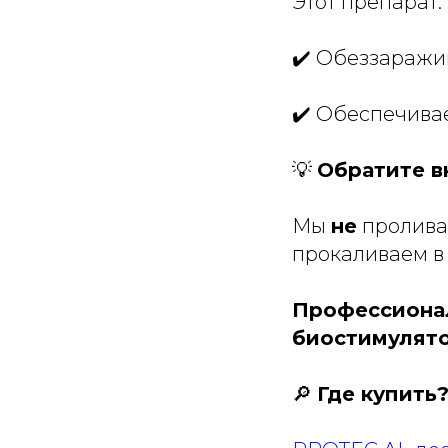
Этот препарат:
✔️ Обеззаражи
✔️ Обеспечива
💡
Обратите в
Мы
не
проливае
прокаливаем в 
Профессионал
биостимулято
🔎
Где купить