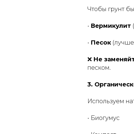
Чтобы грунт б
•
Вермикулит
•
Песок
(лучше
❌
Не заменяй
песком.
3. Органичес
Используем на
• Биогумус