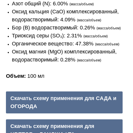
Азот общий (N): 6.00%
(масса/объем)
Оксид кальция (CaO) комплексированный,
водорастворимый: 4.09%
(масса/объем)
Бор (B) водорастворимый: 0.26%
(масса/объем)
Триоксид серы (SO₃): 2.31%
(масса/объем)
Органическое вещество: 47.38%
(масса/объем)
Оксид магния (MgO) комплексированный,
водорастворимый: 0.28%
(масса/объем)
Объем:
100 мл
Скачать схему применения для САДА и
ОГОРОДА
Скачать схему применения для