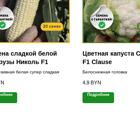
на сладкой белой
Цветная капуста 
рузы Николь F1
F1 Clause
зивная белая супер сладкая
Белоснежная головка
YN
4,9
BYN
робнее
Подробнее