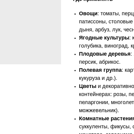
Овощи
: томаты, пер
патиссоны, столовые 
дыня, арбуз, лук, чес
Ягодные культуры
:
голубика, виноград, 
Плодовые деревья
:
персик, абрикос.
Полевая группа
: ка
кукуруза и др.).
Цветы
и декоративно
контейнерах: розы, п
пеларгонии, многолет
можжевельник).
Комнатные растени
суккуленты, фикусы, 