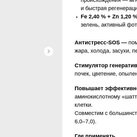
происхождения — мгн
и быстрая регенераци
Fe 2,40 % + Zn 1,20
зелень, активный фо
Антистресс-SOS —
пом
жара, холода, засухи, 
Стимулятор генерати
почек, цветение, опыле
Повышает эффективн
аминокислотному «шатт
клетки.
Совместим с большинст
6,0–7,0).
Где применять