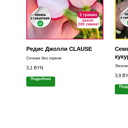
Редис Джолли CLAUSE
Семе
куку
Сочная без горечи
Эксклю
3,1
BYN
3,9
B
Подробнее
Под