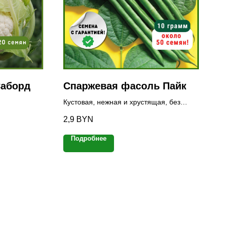
Саборд
Спаржевая фасоль Пайк
Кустовая, нежная и хрустящая, без
пергаментного слоя
2,9
BYN
Подробнее