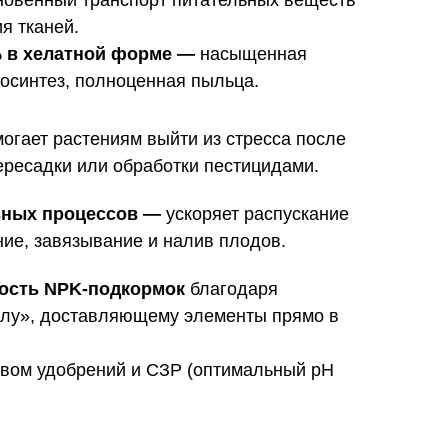
овенный транспорт питательных веществ
я тканей.
 % в хелатной форме —
насыщенная
тосинтез, полноценная пыльца.
огает растениям выйти из стресса после
пересадки или обработки пестицидами.
вных процессов —
ускоряет распускание
ние, завязывание и налив плодов.
ость NPK-подкормок
благодаря
лу», доставляющему элементы прямо в
вом удобрений и СЗР (оптимальный pH