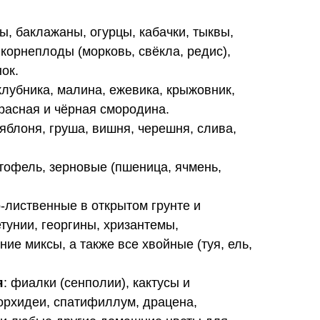
цы, баклажаны, огурцы, кабачки, тыквы,
корнеплоды (морковь, свёкла, редис),
нок.
 клубника, малина, ежевика, крыжовник,
красная и чёрная смородина.
 яблоня, груша, вишня, черешня, слива,
ртофель, зерновые (пшеница, ячмень,
-лиственные в открытом грунте и
етунии, георгины, хризантемы,
ние миксы, а также все хвойные (туя, ель,
я
: фиалки (сенполии), кактусы и
орхидеи, спатифиллум, драцена,